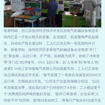
春寒料峭，但江苏徐州经济技术开发区的电气机械设备制造车
间内已是一片热火朝天的景象。走进园区，机器轰鸣声此起彼
伏，自动化产线全速运转，工人们正在赶制一批批国内外订
单。新春伊始，徐州经开区多家电气机械设备企业抢抓“开门
红”黄金期，以赶订单、扩产能、拓销路为抓手，吹响了冲刺首
季“开门红”的冲锋号。\n\n【赶订单：从“人等单”到“单等人”的
逆袭】\n在江苏华能电气有限公司的装配车间，工人们正加班
加点调试高低压开关柜。“春节前接了一笔来自东南亚的5000万
元订单，交期就在3月底。”公司生产总监张海峰介绍说，“以往
年后都是淡季，现在我们排产已经排到了4月份，工人都说要干
个‘龙腾虎跃鸡声啈的极好开端’。”面对订单激增，企业采用“人
停机不停”轮班制，新增30名临时工，将每日产能从80台提升至