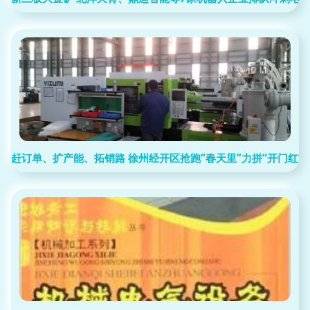
赶订单、扩产能、拓销路 徐州经开区抢跑“春天里”力拼“开门红”